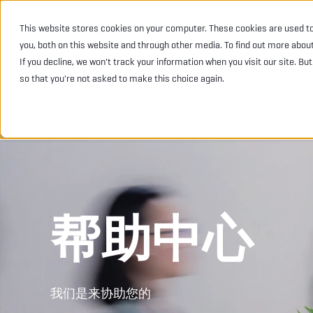
This website stores cookies on your computer. These cookies are used t
INDUSTRIES
PRODU
you, both on this website and through other media. To find out more abou
If you decline, we won't track your information when you visit our site. Bu
so that you're not asked to make this choice again.
帮助中心
我们是来协助您的