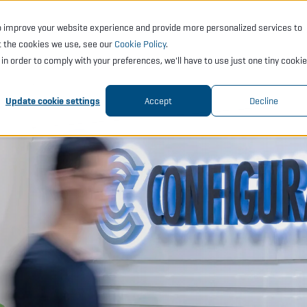
o improve your website experience and provide more personalized services to
CTS
SERVICES
ACADEMY
SUPPORT
COMP
t the cookies we use, see our
Cookie Policy
.
t in order to comply with your preferences, we'll have to use just one tiny cookie
Update cookie settings
Accept
Decline