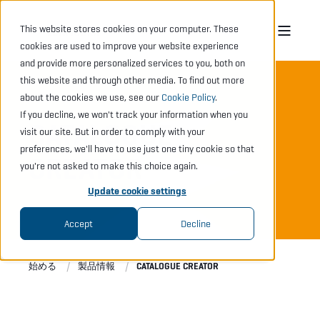
This website stores cookies on your computer. These
cookies are used to improve your website experience
and provide more personalized services to you, both on
this website and through other media. To find out more
about the cookies we use, see our
Cookie Policy
.
If you decline, we won't track your information when you
CATALOGUE
visit our site. But in order to comply with your
preferences, we'll have to use just one tiny cookie so that
CREATOR
you're not asked to make this choice again.
Update cookie settings
Accept
Decline
始める
製品情報
CATALOGUE CREATOR