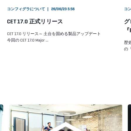
コンフィグラについて
26/06/23 5:56
コ
CET 17.0 正式リリース
グ
『
CET 17.0 リリース～ 土台を固める製品アップデート
今回の CET 17.0 Major ...
歴
の『E