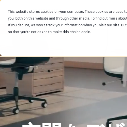
This website stores cookies on your computer. These cookies are used t
業種
製品
you, both on this website and through other media. To find out more abou
If you decline, we won't track your information when you visit our site. Bu
so that you're not asked to make this choice again.