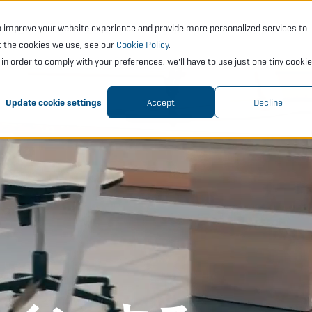
o improve your website experience and provide more personalized services to
サービス
アカデミー
サポート
会社情報
t the cookies we use, see our
Cookie Policy
.
t in order to comply with your preferences, we'll have to use just one tiny cookie
Update cookie settings
Accept
Decline