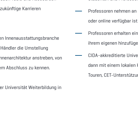
zukünftige Karrieren
Professoren nehmen an e
oder online verfügbar ist
Professoren erhalten ei
hen Innenausstattungsbranche
ihrem eigenen hinzufüg
 Händler die Umstellung
CIDA-akkreditierte Unive
 Innenarchitektur anstreben, von
dann mit einem lokalen
dem Abschluss zu kennen.
Touren, CET-Unterstützu
 Universität Weiterbildung in